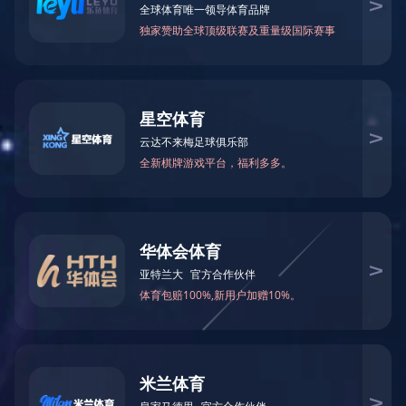
LED线形灯
线