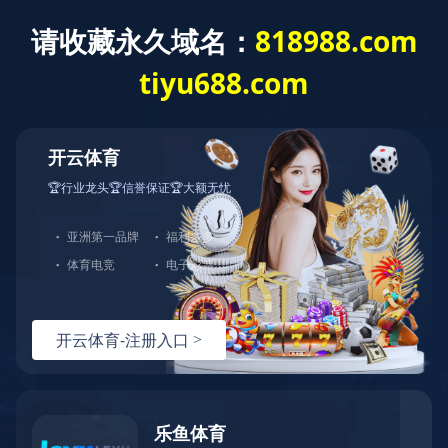
首 页
关于我们
产品展示
产品直通车>>>
LED点光源
LED洗墙灯
LED线形灯
LED射灯
LED投光灯
LED埋