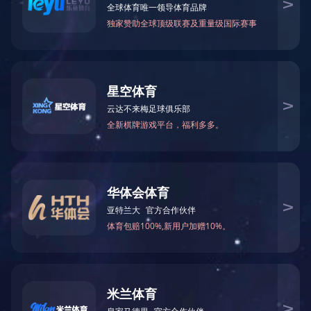
走进我们
开云·官方端网页版登录入口
开云·官方端网页版登录入口-专业L
开云·官方端网页版登录入口
尊敬的访客：
当您进入“
开云(中国)
”的页面时，