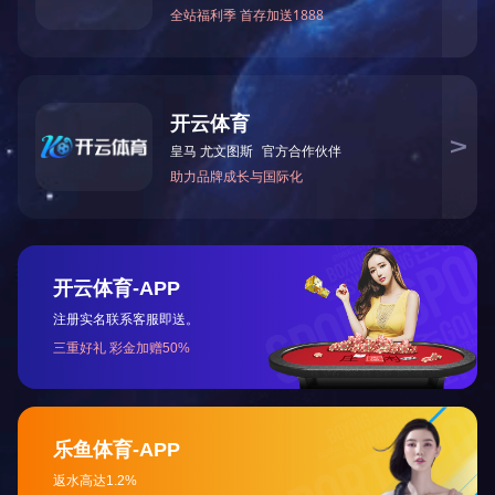
开户名：开云·官方端网页版登录入
华北地区
开户行：中国工商银行股份有限公
华南地区
帐号：3602 2263 0910 0001 384
东北地区
西北地区
华中地区
华东地区
西南地区