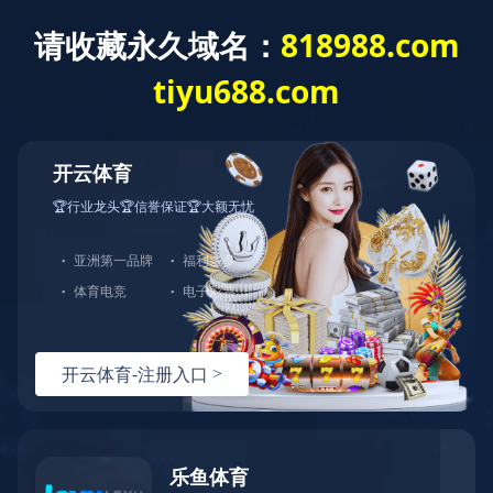
首 页
关于我们
产品展示
产品直通车>>>
LED点光源
LED洗墙灯
LED线形灯
LED射灯
LED投光灯
LED埋