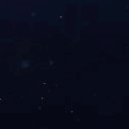
上一篇：
线条灯
版权所有©开云·官方端网页版登录入口 地址：广州市番禺区桥南街番禺大道北174